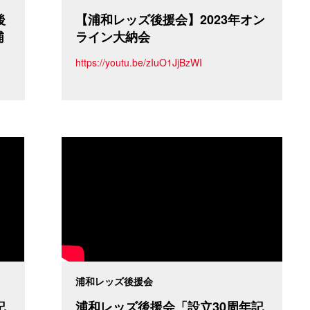
後
【浦和レッズ後援会】2023年オン
浦
ライン大納会
」
https://youtu.be/zIuO1JjBzWI
浦和レッズ後援会
記
浦和レッズ後援会「設立30周年記