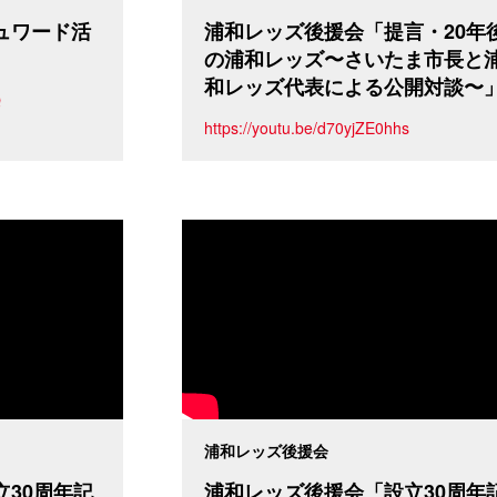
ュワード活
浦和レッズ後援会「提言・20年
の浦和レッズ〜さいたま市長と
和レッズ代表による公開対談〜
Q
https://youtu.be/d70yjZE0hhs
浦和レッズ後援会
30周年記
浦和レッズ後援会「設立30周年