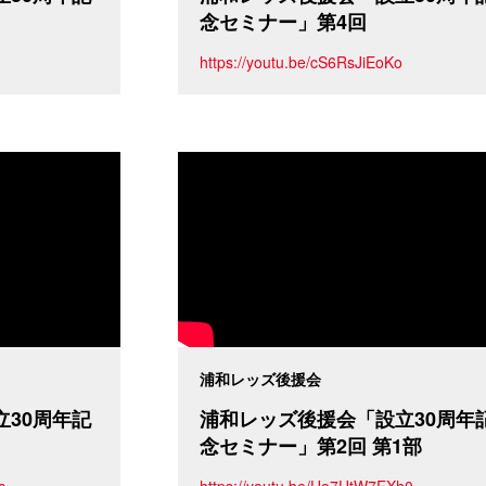
念セミナー」第4回
https://youtu.be/cS6RsJiEoKo
浦和レッズ後援会
30周年記
浦和レッズ後援会「設立30周年
念セミナー」第2回 第1部
c
https://youtu.be/Uo7UtW7EXh0