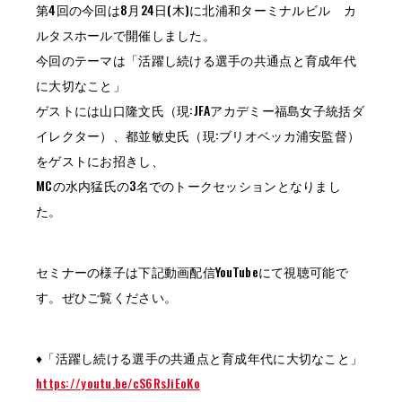
第4回の今回は8月24日(木)に北浦和ターミナルビル カ
ルタスホールで開催しました。
今回のテーマは「活躍し続ける選手の共通点と育成年代
に大切なこと」
ゲストには山口隆文氏（現:JFAアカデミー福島女子統括ダ
イレクター）、都並敏史氏（現:ブリオベッカ浦安監督）
をゲストにお招きし、
MCの水内猛氏の3名でのトークセッションとなりまし
た。
セミナーの様子は下記動画配信YouTubeにて視聴可能で
す。ぜひご覧ください。
♦「活躍し続ける選手の共通点と育成年代に大切なこと」
https://youtu.be/cS6RsJiEoKo