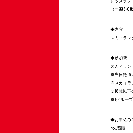
レッズラン
（〒338-
◆内容
スカィラン
◆参加費
スカィランタ
※当日徴収
※スカィラ
※18歳以
※1グルー
◆お申込み
○先着順