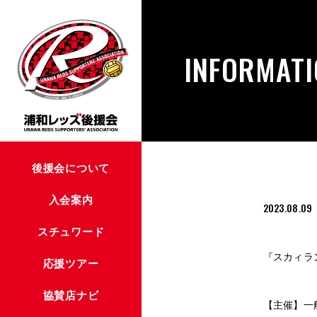
INFORMAT
後援会について
入会案内
2023.08.09
スチュワード
『スカィラ
応援ツアー
協賛店ナビ
【主催】一