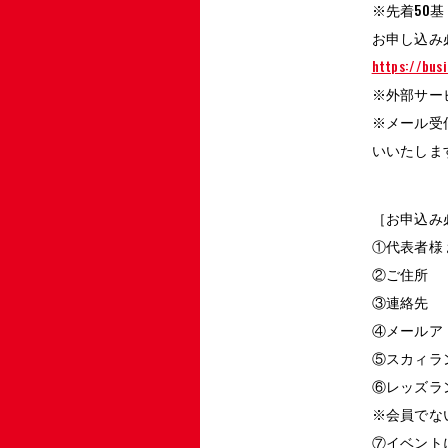
※先着50基
お申し込み
https://bus
※外部サー
※メール受信
いいたしま
［お申込み
①代表者様
②ご住所
③連絡先
④メールア
⑤スカィラ
⑥レッズラ
※会員でな
⑦イベント