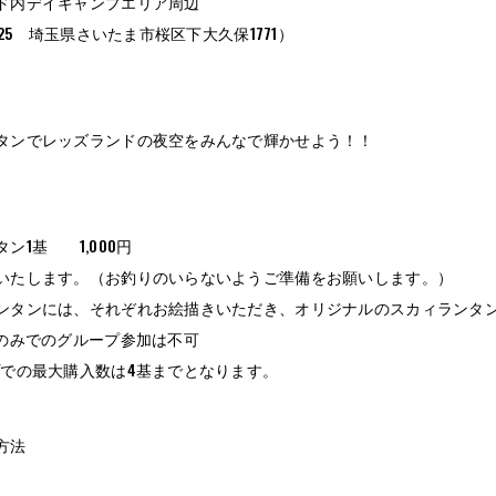
ド内デイキャンプエリア周辺
0825 埼玉県さいたま市桜区下大久保1771）
タンでレッズランドの夜空をみんなで輝かせよう！！
ン1基 1,000円
いたします。（お釣りのいらないようご準備をお願いします。）
ンタンには、それぞれお絵描きいただき、オリジナルのスカィランタ
下のみでのグループ参加は不可
プでの最大購入数は4基までとなります。
方法