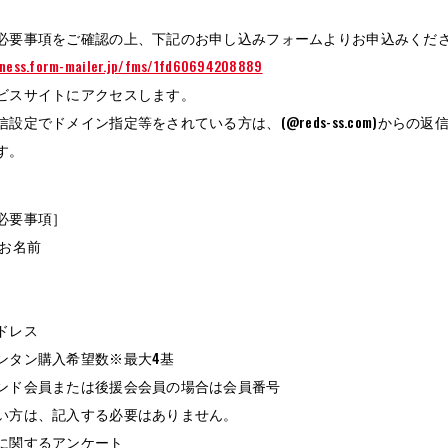
必要事項をご確認の上、下記のお申し込みフォームよりお申込みくだ
iness.form-mailer.jp/fms/1fd60694208889
ビスサイトにアクセスします。
設定でドメイン指定等をされている方は、(@reds-ss.com)から
す。
必要事項］
 お名前
ドレス
ンタン購入希望数※最大4基
ンド会員または後援会会員の場合は会員番号
い方は、記入する必要はありません。
に関するアンケート