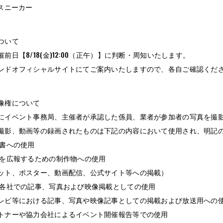
rスニーカー
ついて
前日【8/18(金)12:00（正午）】に判断・周知いたします。
ンドオフィシャルサイトにてご案内いたしますので、各自ご確認くだ
像権について
にイベント事務局、主催者が承認した係員、業者が参加者の写真を撮
撮影、動画等の録画されたものは下記の内容において使用され、明記
告書への使用
トを広報するための制作物への使用
ット、ポスター、動画配信、公式サイト等への掲載）
関各社での記事、写真および映像掲載としての使用
レビ等における記事、写真や映像記事としての掲載および放送用への
トナーや協力会社によるイベント開催報告等での使用