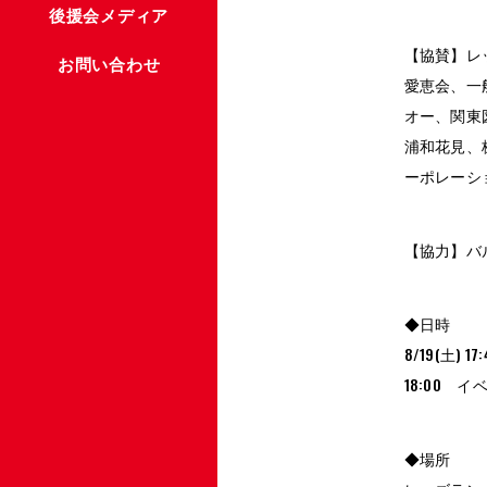
後援会メディア
【協賛】レ
お問い合わせ
愛恵会、一
オー、関東
浦和花見、
ーポレーシ
【協力】バ
◆日時
8/19(土)
18:00 
◆場所