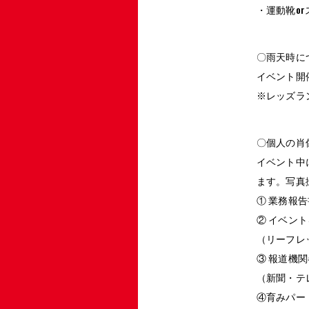
・運動靴o
〇雨天時に
イベント開催
※レッズラ
〇個人の肖
イベント中
ます。写真
① 業務報
② イベン
（リーフレ
③ 報道機
（新聞・テ
④育みパー