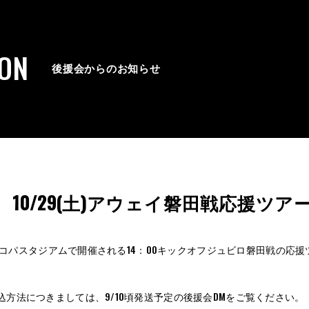
ION
後援会からのお知らせ
10/29(土)アウェイ磐田戦応援ツ
土)エコパスタジアムで開催される14：00キックオフジュビロ磐田戦の応
込方法につきましては、9/10頃発送予定の後援会DMをご覧ください。