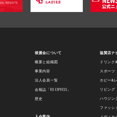
後援会について
協賛店ナ
概要と組織図
ドリンク
事業内容
スポーツ
法人会員一覧
ホビー&
「RD EXPRESS」
リビング
会報誌
ハウジン
歴史
ファッシ
入会案内
メディカ