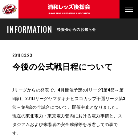
INFORMATION
後援会からのお知らせ
2011.03.23
今後の公式戦日程について
Jリーグからの発表で、4月開催予定のJリーグ(第4節～第
6節)、2011Jリーグヤマザキナビスコカップ予選リーグ第3
節～第4節の全試合について、開催中止となりました。
現在の東北電力・東京電力管内における電力事情と、ス
タジアムおよび来場者の安全確保等を考慮しての事で
す。