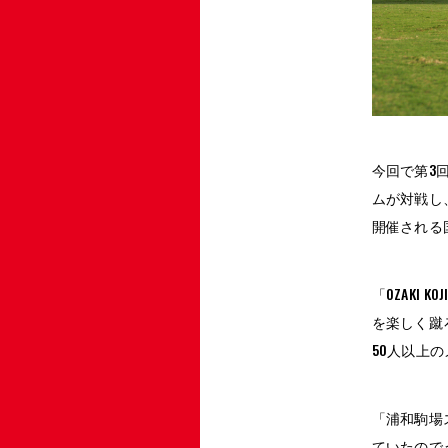
今回で第3
ムが対戦し
開催される
「OZAKI
を楽しく蹴
50人以上
「浦和駒場
ていたので