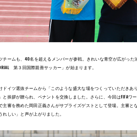
ツチームも、40名を超えるメンバーが参戦。きれいな青空が広がった浦和
 MEMORIAL 第３回国際親善サッカー」が始まります。
けドイツ選抜チームから「このような盛大な場をつくっていただきあ
」と挨拶が贈られ、ペナントを交換しました。さらに、今回はFIFAワ
で主審を務めた岡田正義さんがサプライズゲストとして登場。主審と
うれしい」と声が上がりました。