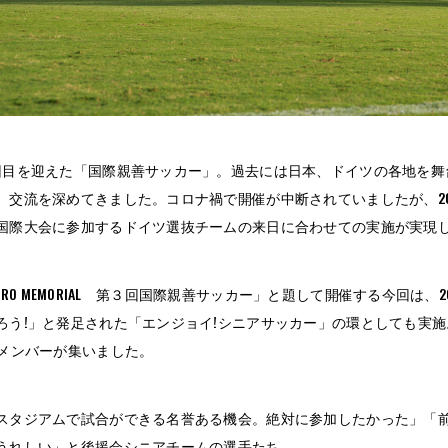
回目を迎えた「国際親善サッカー」。過去には日本、ドイツの各地を舞
、交流を深めてきました。コロナ禍で開催が中断されていましたが、2
国際大会に参加するドイツ選抜チームの来日に合わせての実施が実現
 KOJIRO MEMORIAL 第３回国際親善サッカー」と題して開催する今回
ろう!」と発足された「エンジョイ!シニアサッカー」の環としても実
のメンバーが集いました。
スタジアムで試合ができる名誉ある機会。絶対に参加したかった」「
うれしい」と後援会シニアチームの選手たち。