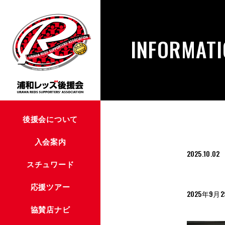
INFORMAT
後援会について
入会案内
2025.10.02
スチュワード
応援ツアー
2025年9
協賛店ナビ