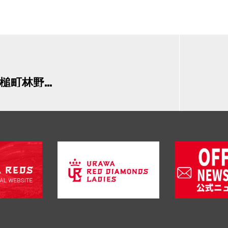
「令和8年岩手県大槌町林野火災義援金募金」実施のお知らせ