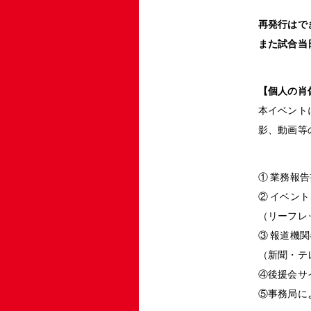
再発行はで
また試合当
【個人の肖
本イベント
影、動画等
① 業務報
② イベン
（リーフレ
③ 報道機
（新聞・テ
④後援会サ
⑤事務局に