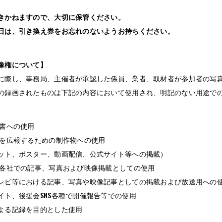
きかねますので、大切に保管ください。
日は、引き換え券をお忘れのないようお持ちください。
像権について】
に際し、事務局、主催者が承認した係員、業者、取材者が参加者の写
の録画されたものは下記の内容において使用され、明記のない用途で
告書への使用
トを広報するための制作物への使用
ット、ポスター、動画配信、公式サイト等への掲載）
関各社での記事、写真および映像掲載としての使用
レビ等における記事、写真や映像記事としての掲載および放送用への
イト、後援会SNS各種で開催報告等での使用
よる記録を目的とした使用