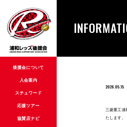
INFORMAT
後援会について
入会案内
2026.05.15
スチュワード
応援ツアー
三菱重工浦
たします。
協賛店ナビ