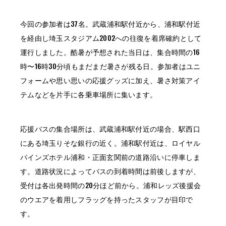
今回の参加者は37名。武蔵浦和駅付近から、浦和駅付近
を経由し埼玉スタジアム2002への往復を着席確約として
運行しました。酷暑が予想された当日は、集合時間の16
時〜16時30分頃もまだまだ暑さが残る日。参加者はユニ
フォームや思い思いの応援グッズに加え、暑さ対策アイ
テムなどを片手に各乗車場所に集います。
応援バスの集合場所は、武蔵浦和駅付近の場合、駅西口
にある埼玉りそな銀行の近く。浦和駅付近は、ロイヤル
パインズホテル浦和・正面玄関前の道路沿いに停車しま
す。道路状況によってバスの到着時間は前後しますが、
受付は各出発時間の20分ほど前から。浦和レッズ後援会
のウエアを着用しフラッグを持ったスタッフが目印で
す。