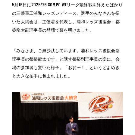
5月16日に2025/26 SOMPO WEリーグ最終戦を終えたばかり
の三菱重工浦和レッズレディース。選手のみなさんを招
いた大納会は、主催者を代表し、浦和レッズ後援会・都
築龍太副理事長の登壇で幕を明けました。
「みなさま、ご無沙汰しています。浦和レッズ後援会副
理事長の都築龍太です」と話す都築副理事長の姿に、会
場の参加者も驚いた様子。「おお〜！」というどよめき
と大きな拍手に包まれました。